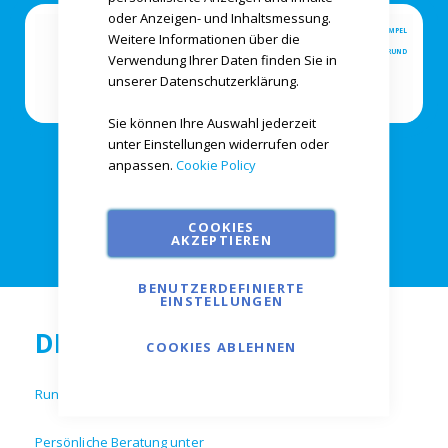
oder Anzeigen- und Inhaltsmessung.
STEMPEL
STEMPEL
Weitere Informationen über die
ECKIG
RUND
Verwendung Ihrer Daten finden Sie in
unserer Datenschutzerklärung.
Sie können Ihre Auswahl jederzeit
unter Einstellungen widerrufen oder
anpassen.
Cookie Policy
STEMPEL
KINDER
COOKIES
AKZEPTIEREN
BENUTZERDEFINIERTE
EINSTELLUNGEN
DRUCKPLATZ.ONLINE
COOKIES ABLEHNEN
Rund um die Uhr online bestellen.
Persönliche Beratung unter