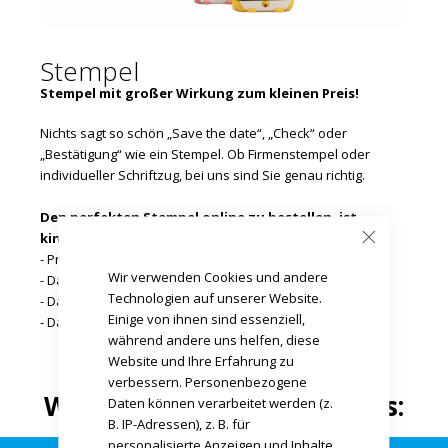
Stempel
Stempel mit großer Wirkung zum kleinen Preis!
Nichts sagt so schön „Save the date“, „Check“ oder
„Bestätigung“ wie ein Stempel. Ob Firmenstempel oder
individueller Schriftzug, bei uns sind Sie genau richtig.
Den perfekten Stempel online zu bestellen, ist
kinderleicht:
- Produkt auswählen
Wir verwenden Cookies und andere
- Datenblatt herunterladen
Technologien auf unserer Website.
- Daten nach Vorgabe gestalten
Einige von ihnen sind essenziell,
- Datei hochladen – FERTIG
während andere uns helfen, diese
Website und Ihre Erfahrung zu
verbessern. Personenbezogene
Wählen Sie ihr Produkt aus:
Daten können verarbeitet werden (z.
B. IP-Adressen), z. B. für
personalisierte Anzeigen und Inhalte